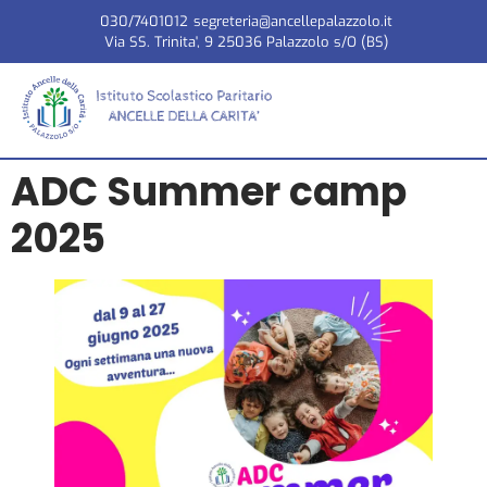
030/7401012
segreteria@ancellepalazzolo.it
Via SS. Trinita', 9 25036 Palazzolo s/O (BS)
ADC Summer camp
2025